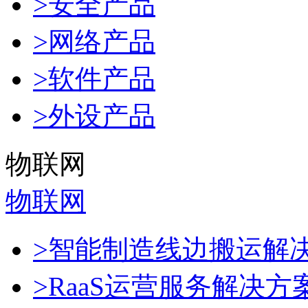
>安全产品
>网络产品
>软件产品
>外设产品
物联网
物联网
>智能制造线边搬运解
>RaaS运营服务解决方