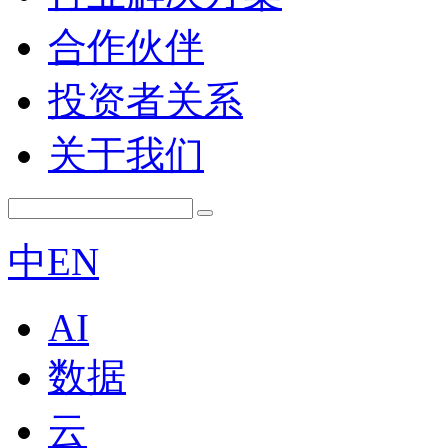
合作伙伴
投资者关系
关于我们
中
EN
AI
数据
云