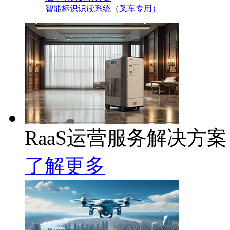
智能标识识读系统（叉车专用）
RaaS运营服务解决方案
了解更多