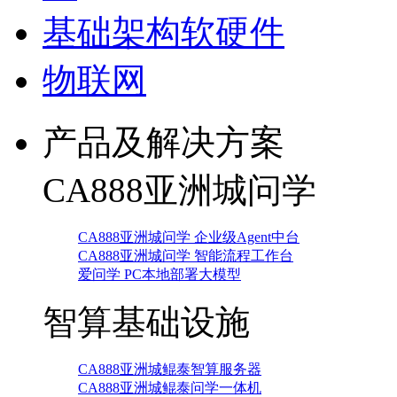
基础架构软硬件
物联网
产品及解决方案
CA888亚洲城问学
CA888亚洲城问学 企业级Agent中台
CA888亚洲城问学 智能流程工作台
爱问学 PC本地部署大模型
智算基础设施
CA888亚洲城鲲泰智算服务器
CA888亚洲城鲲泰问学一体机