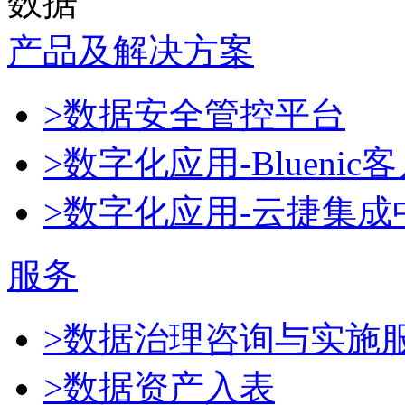
数据
产品及解决方案
>数据安全管控平台
>数字化应用-Blueni
>数字化应用-云捷集成
服务
>数据治理咨询与实施
>数据资产入表