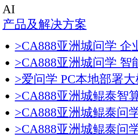
AI
产品及解决方案
>CA888亚洲城问学 企
>CA888亚洲城问学 
>爱问学 PC本地部署
>CA888亚洲城鲲泰智
>CA888亚洲城鲲泰问
>CA888亚洲城鲲泰问学