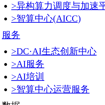
>异构算力调度与加速
>智算中心(AICC)
服务
>DC·AI生态创新中心
>AI服务
>AI培训
>智算中心运营服务