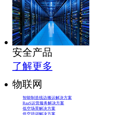
安全产品
了解更多
物联网
智能制造线边搬运解决方案
RaaS运营服务解决方案
低空场景解决方案
低空培训解决方案