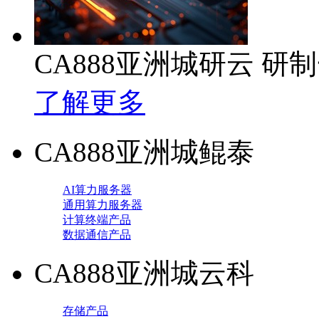
CA888亚洲城研云 
了解更多
CA888亚洲城鲲泰
AI算力服务器
通用算力服务器
计算终端产品
数据通信产品
CA888亚洲城云科
存储产品