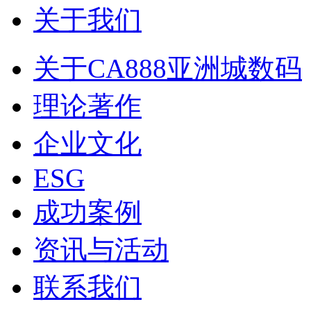
关于我们
关于CA888亚洲城数码
理论著作
企业文化
ESG
成功案例
资讯与活动
联系我们