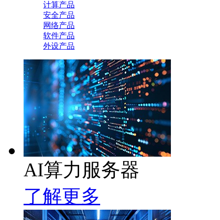
计算产品
安全产品
网络产品
软件产品
外设产品
AI算力服务器
了解更多